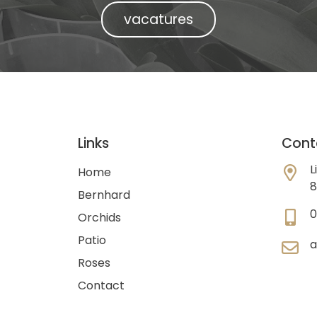
vacatures
Links
Cont
L
Home
8
Bernhard
Orchids
Patio
a
Roses
Contact