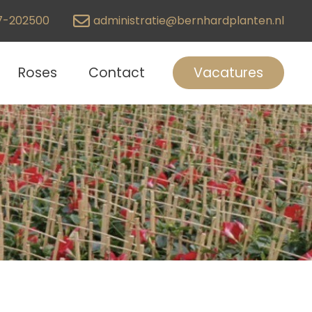
7-202500
administratie@bernhardplanten.nl
Roses
Contact
Vacatures