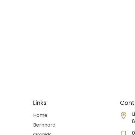
Links
Cont
L
Home
8
Bernhard
Orchids