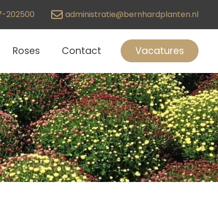
7-202500
administratie@bernhardplanten.nl
Roses
Contact
Vacatures