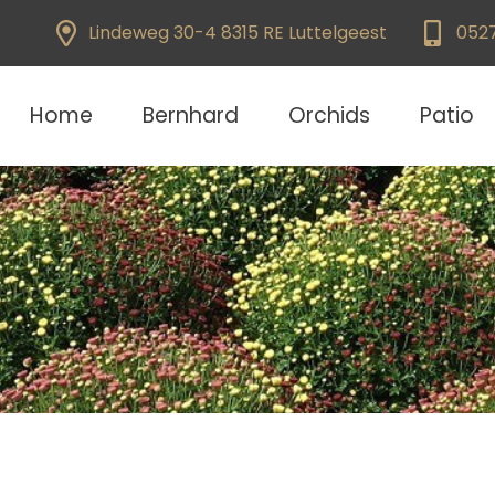
Lindeweg 30-4 8315 RE Luttelgeest
052
Home
Bernhard
Orchids
Patio